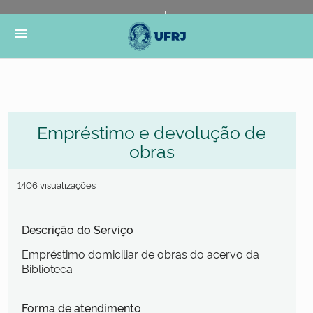
Portal do Governo Brasileiro
Atualize sua Barra de
menu
Governo
Empréstimo e devolução de
obras
1406 visualizações
Descrição do Serviço
Empréstimo domiciliar de obras do acervo da
Biblioteca
Forma de atendimento