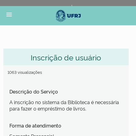
Portal do Governo Brasileiro
Atualize sua Barra de
menu
Governo
Inscrição de usuário
1063 visualizações
Descrição do Serviço
A inscrição no sistema da Biblioteca é necessária
para fazer o empréstimo de livros.
Forma de atendimento
Somente Presencial