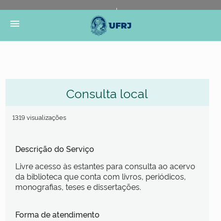
Portal do Governo Brasileiro
Atualize sua Barra de
menu
Governo
Consulta local
1319 visualizações
Descrição do Serviço
Livre acesso às estantes para consulta ao acervo
da biblioteca que conta com livros, periódicos,
monografias, teses e dissertações.
Forma de atendimento