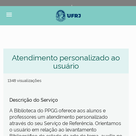
Portal do Governo Brasileiro
Atualize sua Barra de
menu
Governo
Atendimento personalizado ao
usuário
1348 visualizações
Descrição do Serviço
A Biblioteca do PPGG oferece aos alunos e
professores um atendimento personalizado
através do seu Serviço de Referência. Orientamos
o usuário em relação ao levantamento
Bibliográfico do estado da arte do tema, auxílio no