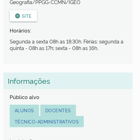
Geografia/PPGG-CCMN/IGEO
SITE
language
Horários:
Segunda a sexta 08h as 18:30h. Férias: segunda a
quinta - 08h as 17h; sexta - 08h as 16h.
Informações
Público alvo
ALUNOS
DOCENTES
TÉCNICO-ADMINISTRATIVOS