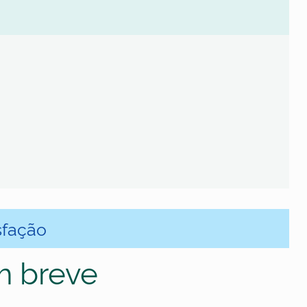
sfação
m breve