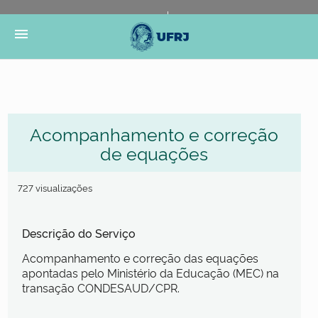
Portal do Governo Brasileiro
Atualize sua Barra de
menu
Governo
Acompanhamento e correção
de equações
727 visualizações
Descrição do Serviço
Acompanhamento e correção das equações
apontadas pelo Ministério da Educação (MEC) na
transação CONDESAUD/CPR.