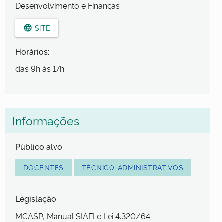
Desenvolvimento e Finanças
SITE
language
Horários:
das 9h às 17h
Informações
Público alvo
DOCENTES
TÉCNICO-ADMINISTRATIVOS
Legislação
MCASP, Manual SIAFI e Lei 4.320/64