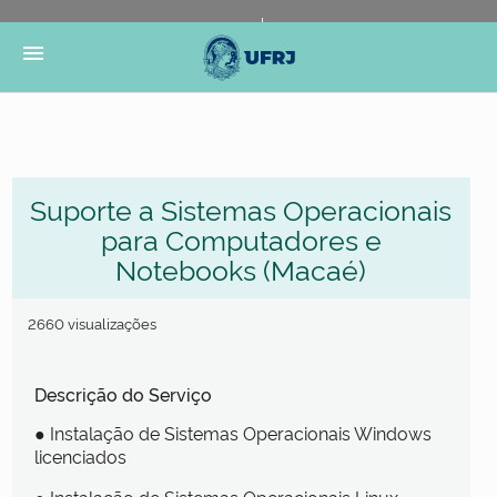
Portal do Governo Brasileiro
Atualize sua Barra de
menu
Governo
Suporte a Sistemas Operacionais
para Computadores e
Notebooks (Macaé)
2660 visualizações
Descrição do Serviço
● Instalação de Sistemas Operacionais Windows
licenciados
● Instalação de Sistemas Operacionais Linux