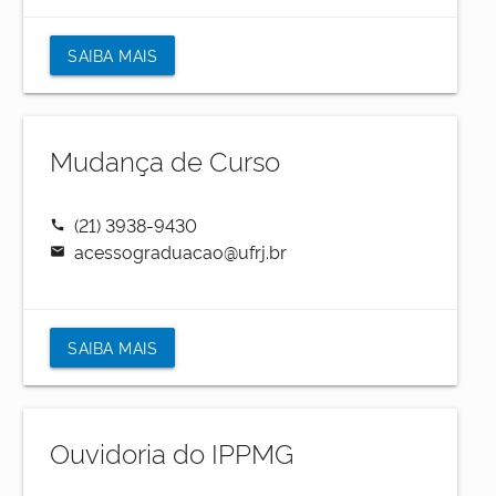
SAIBA MAIS
Mudança de Curso
(21) 3938-9430
call
acessograduacao@ufrj.br
mail
SAIBA MAIS
Ouvidoria do IPPMG