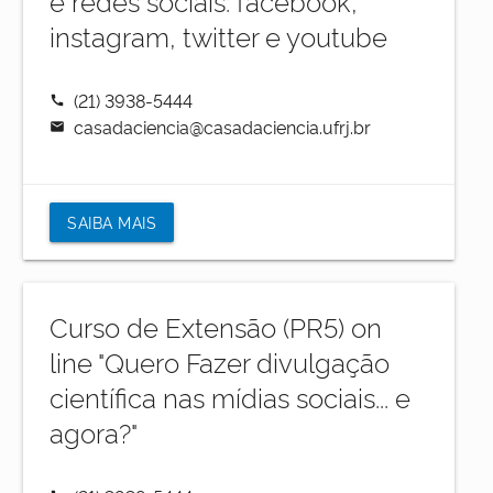
e redes sociais: facebook,
instagram, twitter e youtube
(21) 3938-5444
call
casadaciencia@casadaciencia.ufrj.br
mail
SAIBA MAIS
Curso de Extensão (PR5) on
line "Quero Fazer divulgação
científica nas mídias sociais... e
agora?"