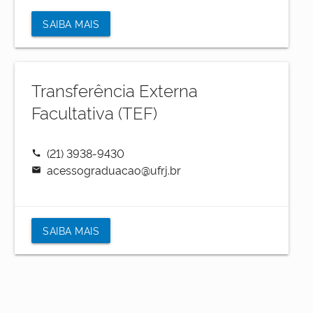
SAIBA MAIS
Transferência Externa
Facultativa (TEF)
(21) 3938-9430
call
acessograduacao@ufrj.br
mail
SAIBA MAIS