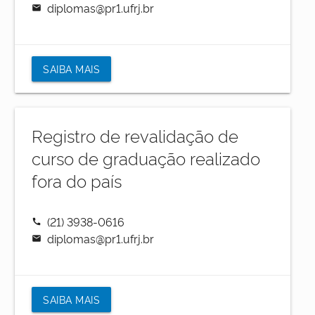
diplomas@pr1.ufrj.br
mail
SAIBA MAIS
Registro de revalidação de
curso de graduação realizado
fora do país
(21) 3938-0616
call
diplomas@pr1.ufrj.br
mail
SAIBA MAIS