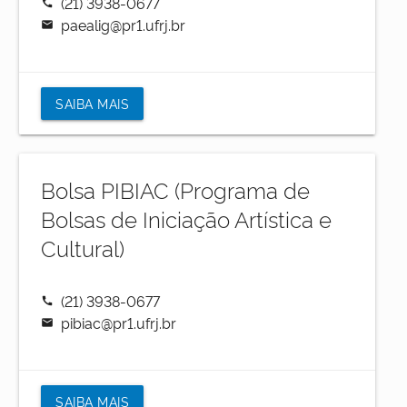
(21) 3938-0677
call
paealig@pr1.ufrj.br
mail
SAIBA MAIS
Bolsa PIBIAC (Programa de
Bolsas de Iniciação Artística e
Cultural)
(21) 3938-0677
call
pibiac@pr1.ufrj.br
mail
SAIBA MAIS