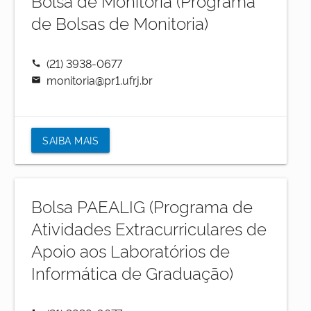
Bolsa de Monitoria (Programa
de Bolsas de Monitoria)
(21) 3938-0677
call
monitoria@pr1.ufrj.br
mail
SAIBA MAIS
Bolsa PAEALIG (Programa de
Atividades Extracurriculares de
Apoio aos Laboratórios de
Informática de Graduação)