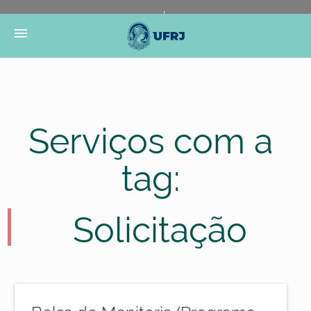
Portal do Governo Brasileiro
Atualize sua Barra de
menu
Governo
Serviços com a
tag:
Solicitação