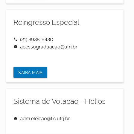
Reingresso Especial
(21) 3938-9430
call
acessograduacao@ufrj.br
mail
SAIBA MAIS
Sistema de Votação - Helios
adm.eleicao@tic.ufrj.br
mail