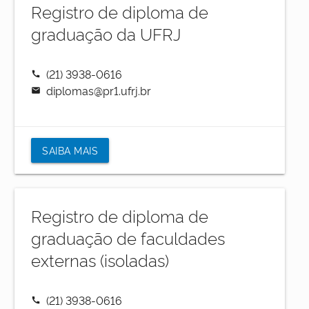
Registro de diploma de
graduação da UFRJ
(21) 3938-0616
call
diplomas@pr1.ufrj.br
mail
SAIBA MAIS
Registro de diploma de
graduação de faculdades
externas (isoladas)
(21) 3938-0616
call