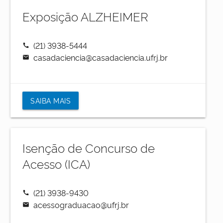
Exposição ALZHEIMER
(21) 3938-5444
call
casadaciencia@casadaciencia.ufrj.br
mail
SAIBA MAIS
Isenção de Concurso de
Acesso (ICA)
(21) 3938-9430
call
acessograduacao@ufrj.br
mail