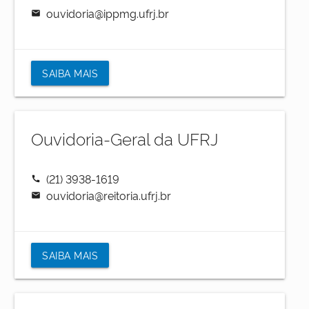
ouvidoria@ippmg.ufrj.br
mail
SAIBA MAIS
Ouvidoria-Geral da UFRJ
(21) 3938-1619
call
ouvidoria@reitoria.ufrj.br
mail
SAIBA MAIS