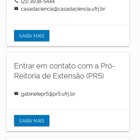
(21) 3938-5444
call
casadaciencia@casadaciencia.ufrj.br
mail
SAIBA MAIS
Entrar em contato com a Pró-
Reitoria de Extensão (PR5)
gabinetepr5@pr5.ufrj.br
mail
SAIBA MAIS