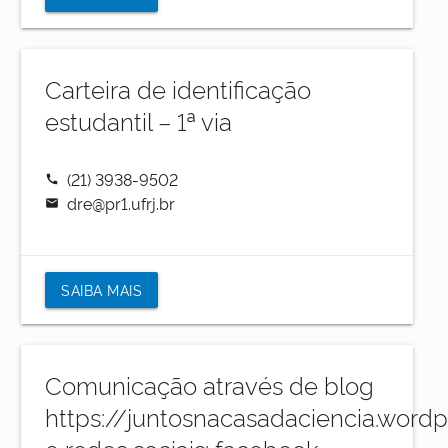
Carteira de identificação
estudantil – 1ª via
(21) 3938-9502
call
dre@pr1.ufrj.br
mail
SAIBA MAIS
Comunicação através de blog
https://juntosnacasadaciencia.word